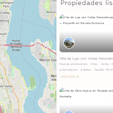
Propiedades li
Previous
Villa de Lujo con Vistas Panorámi
Nuevas promociones
·
Villas
·
Venta
·
A
4 Dormitorios
·
4 Baños
·
Tamaño
713 m
1.300.000 €
Previous