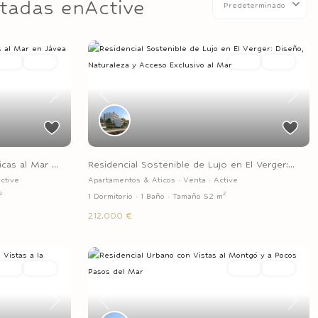
stadas enActive
Predeterminado
Venta
Active
Venta
Active
Next
Previous
Next
cas al Mar ...
Residencial Sostenible de Lujo en El Verger:...
ctive
Apartamentos & Aticos
·
Venta
·
Active
2
2
1 Dormitorio
·
1 Baño
·
Tamaño
52 m
212.000 €
Venta
Active
Venta
Active
Previous
Next
Next