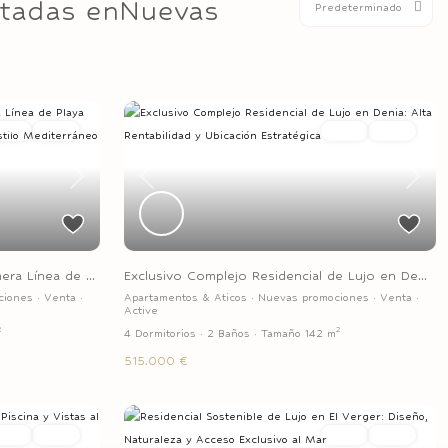
stadas enNuevas
Predeterminado
Venta
Active
Venta
Active
Next
Previous
Next
ra Línea de ...
Exclusivo Complejo Residencial de Lujo en De...
ciones
·
Venta
·
Apartamentos & Aticos
·
Nuevas promociones
·
Venta
·
Active
2
2
4 Dormitorios
·
2 Baños
·
Tamaño
142 m
515.000 €
Venta
Active
Venta
Active