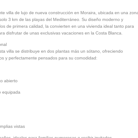
te villa de lujo de nueva construcción en Moraira, ubicada en una zon
n solo 3 km de las playas del Mediterráneo. Su diseño moderno y
os de primera calidad, la convierten en una vivienda ideal tanto para
ara disfrutar de unas exclusivas vacaciones en la Costa Blanca.
onal
ta villa se distribuye en dos plantas más un sótano, ofreciendo
sos y perfectamente pensados para su comodidad:
o abierto
e equipada
mplias vistas
 baños, ideales para familias numerosas o recibir invitados