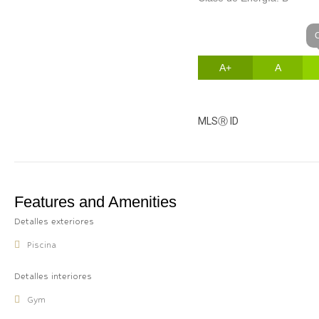
C
A+
A
MLS
Ⓡ
ID
Features and Amenities
Detalles exteriores
Piscina
Detalles interiores
Gym