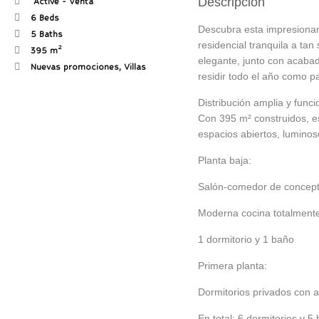
Descripción
Active
-
Venta
6 Beds
Descubra esta impresionan
5 Baths
residencial tranquila a ta
2
395 m
elegante, junto con acabad
Nuevas promociones
,
Villas
residir todo el año como p
Distribución amplia y funci
Con 395 m² construidos, es
espacios abiertos, lumino
Planta baja:
Salón-comedor de concept
Moderna cocina totalment
1 dormitorio y 1 baño
Primera planta:
Dormitorios privados con a
En total: 6 dormitorios y 5