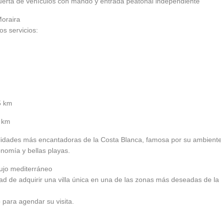
erta de vehículos con mando y entrada peatonal independiente
Moraira
os servicios:
5 km
2 km
alidades más encantadoras de la Costa Blanca, famosa por su ambient
onomía y bellas playas.
lujo mediterráneo
ad de adquirir una villa única en una de las zonas más deseadas de la
para agendar su visita.