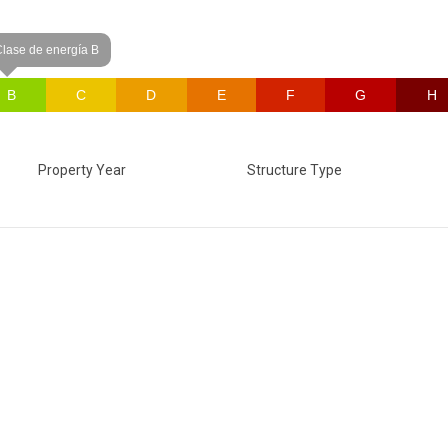
lase de energía B
B
C
D
E
F
G
H
Property Year
Structure Type