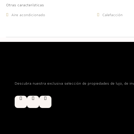
Otras características
Aire acondicionado
Calefacción
Descubra nuestra exclusiva selección de propiedades de lujo, de in