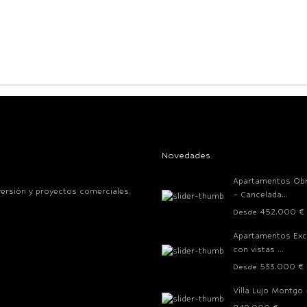
Novedades
Apartamentos Ob
versión y proyectos comerciales.
– Cancelada...
452.000 €
Desde
Apartamentos Exc
con vistas ...
533.000 €
Desde
Villa Lujo Montgo 