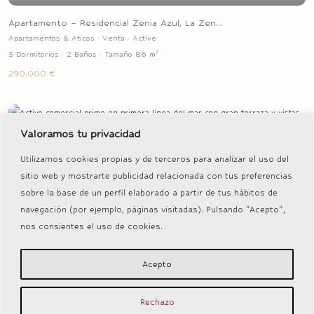
Apartamento – Residencial Zenia Azul, La Zen...
Apartamentos & Aticos
·
Venta
·
Active
2
3 Dormitorios
·
2 Baños
·
Tamaño
86 m
290.000 €
Venta
Active
Valoramos tu privacidad
Utilizamos cookies propias y de terceros para analizar el uso del
Previous
Next
sitio web y mostrarte publicidad relacionada con tus preferencias
sobre la base de un perfil elaborado a partir de tus hábitos de
navegación (por ejemplo, páginas visitadas). Pulsando "Acepto",
nos consientes el uso de cookies.
Activo comercial prime en primera linea del ...
Negocios
·
Venta
·
Active
2
Tamaño
303 m
Acepto
1.300.000 €
Rechazo