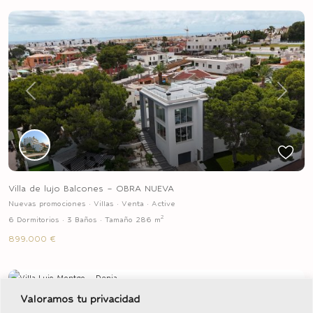
Venta
Active
Previous
Next
Villa de lujo Balcones – OBRA NUEVA
Nuevas promociones
·
Villas
·
Venta
·
Active
2
6 Dormitorios
·
3 Baños
·
Tamaño
286 m
899.000 €
Venta
Active
Valoramos tu privacidad