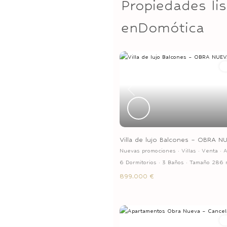
Propiedades li
enDomótica
Previous
Villa de lujo Balcones – OBRA N
Nuevas promociones
·
Villas
·
Venta
·
A
6 Dormitorios
·
3 Baños
·
Tamaño
286 
899.000 €