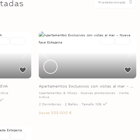
stadas
Predeterminado
Venta
Active
Venta
Active
Previous
Next
Next
Apartamentos Exclusivos con vistas al mar – ...
UEVA
Apartamentos & Aticos
·
Nuevas promociones
·
Venta
·
ctive
Active
2
m
2
2 Dormitorios
·
2 Baños
·
Tamaño
108 m
533.000 €
Desde
Venta
Active