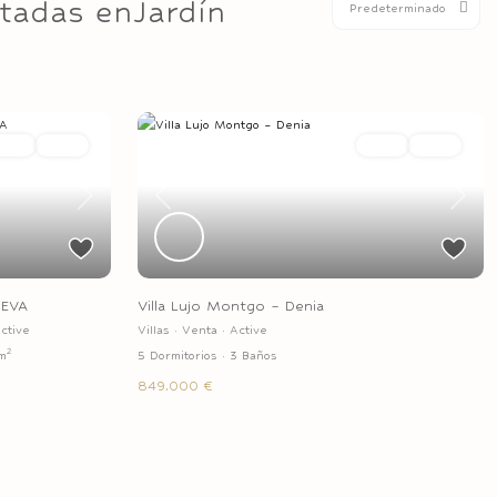
stadas enJardín
Predeterminado
Venta
Active
Venta
Active
Next
Previous
Next
UEVA
Villa Lujo Montgo – Denia
ctive
Villas
·
Venta
·
Active
2
m
5 Dormitorios
·
3 Baños
849.000 €