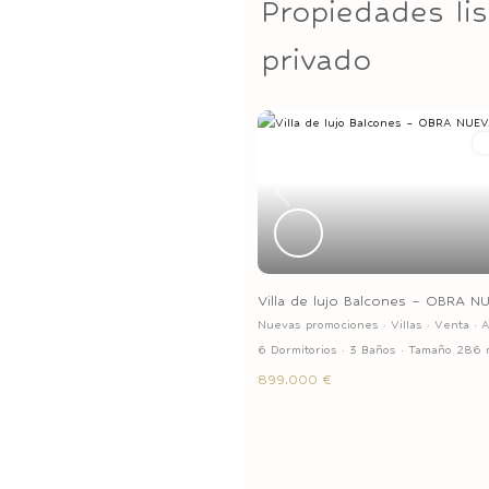
Propiedades li
privado
Previous
Villa de lujo Balcones – OBRA N
Nuevas promociones
·
Villas
·
Venta
·
A
6 Dormitorios
·
3 Baños
·
Tamaño
286 
899.000 €