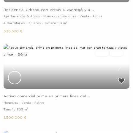
Residencial Urbano con Vistas al Montgó y a ...
Apartamentos & Aticos
·
Nuevas promociones
·
Venta
·
Active
2
4 Dormitorios
·
2 Baños
·
Tamaño
118 m
336.320 €
Venta
Active
Previous
Next
Activo comercial prime en primera linea del ...
Negocios
·
Venta
·
Active
2
Tamaño
303 m
1.300.000 €