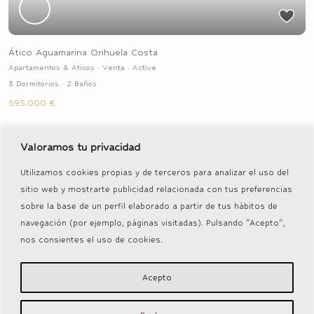
Ático Aguamarina Orihuela Costa
Apartamentos & Aticos
·
Venta
·
Active
3 Dormitorios
·
2 Baños
595.000 €
Valoramos tu privacidad
Venta
Active
Utilizamos cookies propias y de terceros para analizar el uso del
sitio web y mostrarte publicidad relacionada con tus preferencias
Previous
Next
sobre la base de un perfil elaborado a partir de tus hábitos de
navegación (por ejemplo, páginas visitadas). Pulsando "Acepto",
nos consientes el uso de cookies.
Apartamentos Punta Prima Playa
Apartamentos & Aticos
·
Nuevas promociones
·
Venta
·
Active
Acepto
284.000 €
Desde