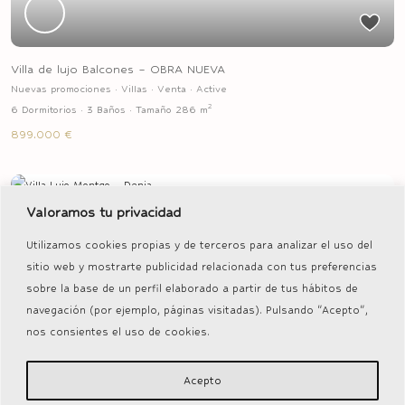
Villa de lujo Balcones – OBRA NUEVA
Nuevas promociones
·
Villas
·
Venta
·
Active
2
6 Dormitorios
·
3 Baños
·
Tamaño
286 m
899.000 €
Venta
Active
Valoramos tu privacidad
Utilizamos cookies propias y de terceros para analizar el uso del
Previous
Next
sitio web y mostrarte publicidad relacionada con tus preferencias
sobre la base de un perfil elaborado a partir de tus hábitos de
navegación (por ejemplo, páginas visitadas). Pulsando "Acepto",
nos consientes el uso de cookies.
Villa Lujo Montgo – Denia
Villas
·
Venta
·
Active
5 Dormitorios
·
3 Baños
Acepto
849.000 €