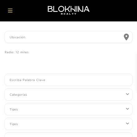
Radio:
12 miles
Categorías
Tipos
Tipos