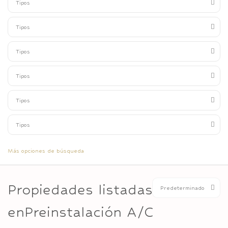
Tipos
Tipos
Tipos
Tipos
Tipos
Tipos
Más opciones de búsqueda
Propiedades listadas
Predeterminado
enPreinstalación A/C