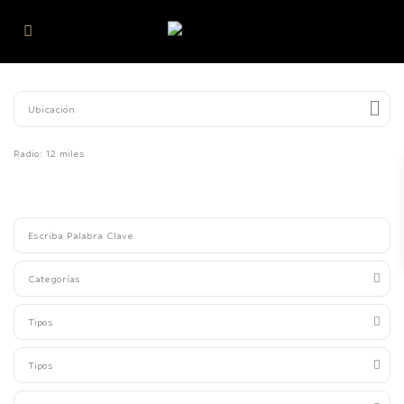
Radio:
12 miles
Categorías
Tipos
Tipos