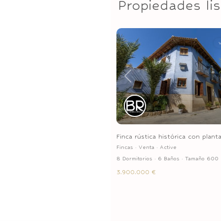
Propiedades li
Previous
Finca rústica histórica con plantac
Fincas
·
Venta
·
Active
8 Dormitorios
·
6 Baños
·
Tamaño
600
3.900.000 €