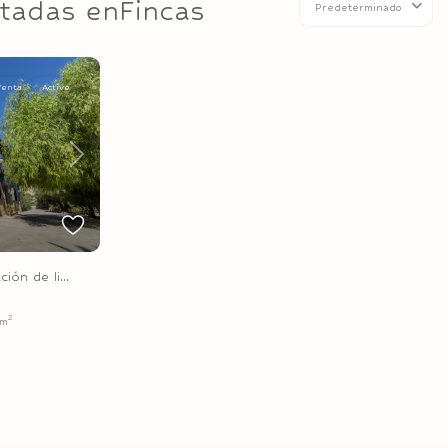
stadas enFincas
Predeterminado
Venta
Active
Next
ión de li...
2
 m