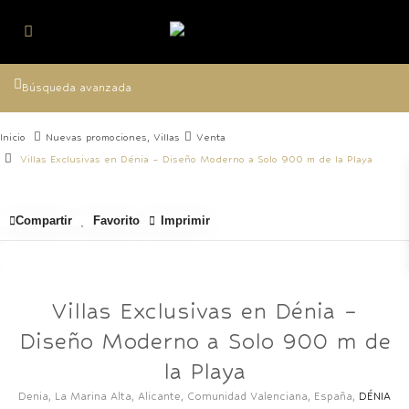
Búsqueda avanzada
Inicio
Nuevas promociones
,
Villas
Venta
Villas Exclusivas en Dénia – Diseño Moderno a Solo 900 m de la Playa
Compartir
Favorito
Imprimir
Villas Exclusivas en Dénia –
Diseño Moderno a Solo 900 m de
la Playa
Denia, La Marina Alta, Alicante, Comunidad Valenciana, España,
DÉNIA