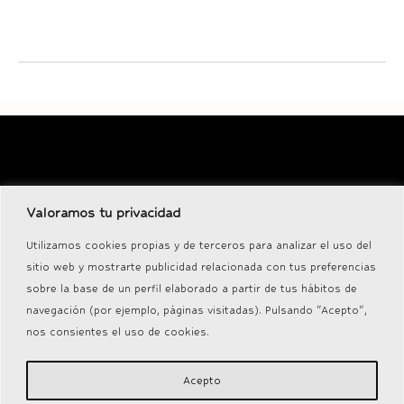
Descubra nuestra exclusiva selección de propiedades de lujo, de
Valoramos tu privacidad
inversión y proyectos comerciales.
Utilizamos cookies propias y de terceros para analizar el uso del
sitio web y mostrarte publicidad relacionada con tus preferencias
sobre la base de un perfil elaborado a partir de tus hábitos de
navegación (por ejemplo, páginas visitadas). Pulsando "Acepto",
Novedades
nos consientes el uso de cookies.
Acepto