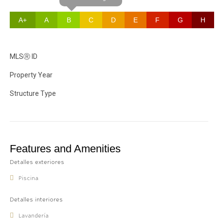
A+
A
B
C
D
E
F
G
H
MLS
Ⓡ
ID
Property Year
Structure Type
Features and Amenities
Detalles exteriores
Piscina
Detalles interiores
Lavandería