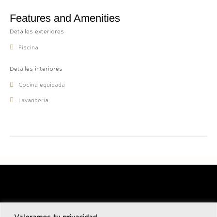
Features and Amenities
Detalles exteriores
Piscina
Detalles interiores
Cocina equipada
Lavandería
Descubra nuestra exclusiva selección de propiedades de lujo, de
Valoramos tu privacidad