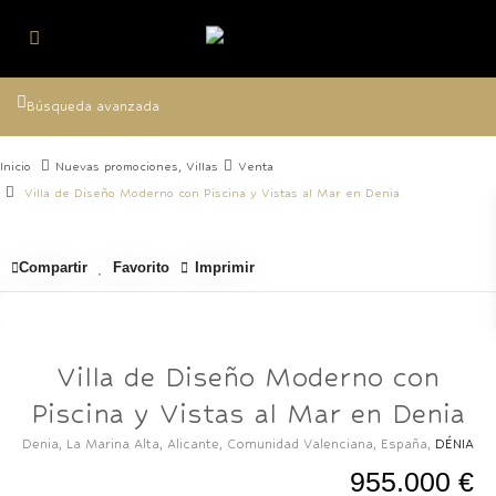
Búsqueda avanzada
Inicio
Nuevas promociones
,
Villas
Venta
Villa de Diseño Moderno con Piscina y Vistas al Mar en Denia
Compartir
Favorito
Imprimir
Villa de Diseño Moderno con
Piscina y Vistas al Mar en Denia
Denia, La Marina Alta, Alicante, Comunidad Valenciana, España,
DÉNIA
955.000 €