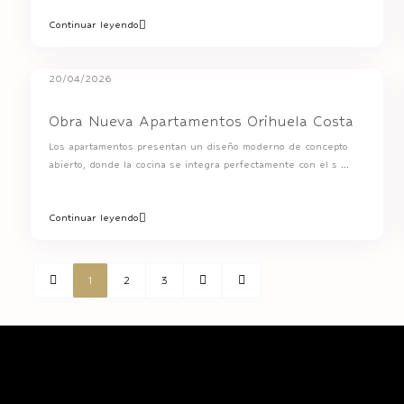
Continuar leyendo
20/04/2026
Obra Nueva Apartamentos Orihuela Costa
Los apartamentos presentan un diseño moderno de concepto
abierto, donde la cocina se integra perfectamente con el s
...
Continuar leyendo
1
2
3