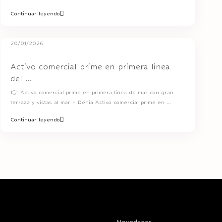
Continuar leyendo
20/01/2026
Activo comercial prime en primera linea
del ...
👉 Activo comercial prime en primera línea de mar con gran
terraza y vistas al mar – Dénia Activo comercial prime en
...
Continuar leyendo
Novedades