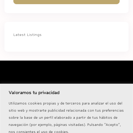
Latest Listings
Descubra nuestra exclusiva selección de propiedades de lujo, de
Valoramos tu privacidad
inversión y proyectos comerciales.
Utilizamos cookies propias y de terceros para analizar el uso del
sitio web y mostrarte publicidad relacionada con tus preferencias
sobre la base de un perfil elaborado a partir de tus hábitos de
navegación (por ejemplo, páginas visitadas). Pulsando "Acepto",
Novedades
nos consientes el uso de cookies.